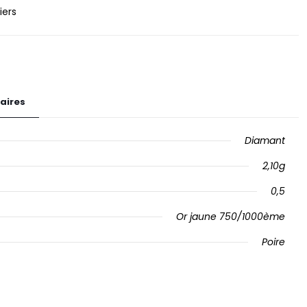
iers
aires
Diamant
2,10g
0,5
Or jaune 750/1000ème
Poire