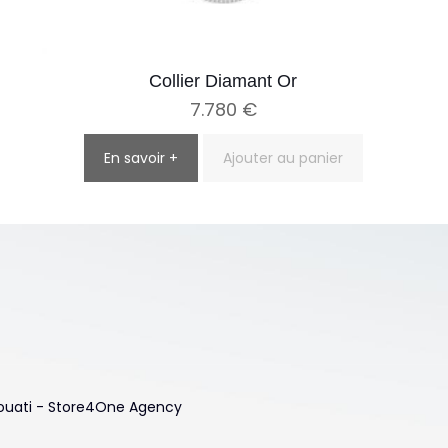
Collier Diamant Or
7.780
€
En savoir +
Ajouter au panier
 Touati - Store4One Agency