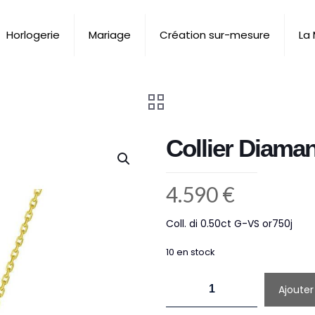
Horlogerie
Mariage
Création sur-mesure
La
Collier Diaman
4.590
€
Coll. di 0.50ct G-VS or750j
10 en stock
quantité
Ajouter
de
Collier