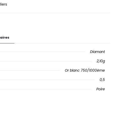
liers
aires
Diamant
2,10g
Or blanc 750/1000ème
0,5
Poire