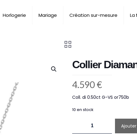
Horlogerie
Mariage
Création sur-mesure
La
Collier Diaman
4.590
€
Coll. di 0.50ct G-VS or750b
10 en stock
quantité
Ajouter
de
Collier