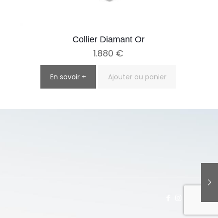
Collier Diamant Or
1.880
€
En savoir +
Ajouter au panier