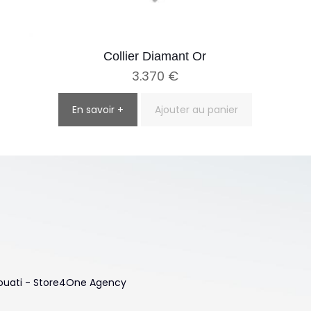
Collier Diamant Or
3.370
€
En savoir +
Ajouter au panier
 Touati - Store4One Agency