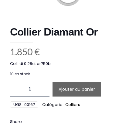
Collier Diamant Or
1.850
€
Coll. di 0.28ct or750b
10 en stock
quantité
Ajouter au panier
de
Collier
Diamant
UGS :
00167
Catégorie :
Colliers
Or
Share