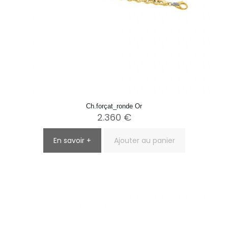
Ch.forçat_ronde Or
2.360
€
En savoir +
Ajouter au panier