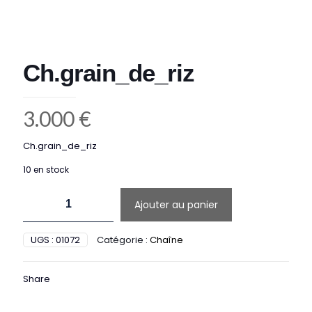
Ch.grain_de_riz
3.000
€
Ch.grain_de_riz
10 en stock
quantité
Ajouter au panier
de
Ch.grain_de_riz
UGS :
01072
Catégorie :
Chaîne
Share