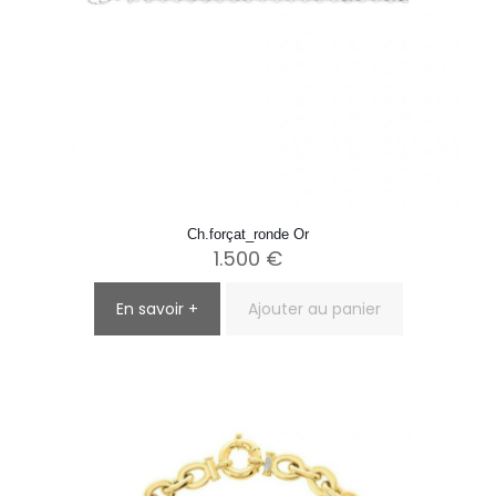
Ch.forçat_ronde Or
1.500
€
En savoir +
Ajouter au panier