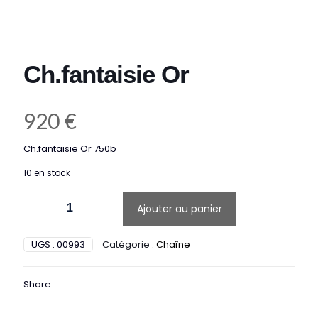
Ch.fantaisie Or
920
€
Ch.fantaisie Or 750b
10 en stock
quantité
Ajouter au panier
de
Ch.fantaisie
Or
UGS :
00993
Catégorie :
Chaîne
Share