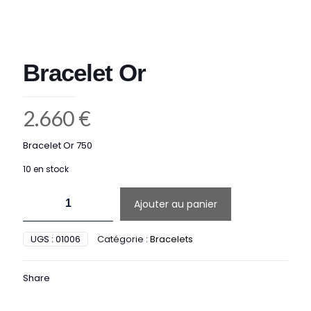
Bracelet Or
2.660
€
Bracelet Or 750
10 en stock
quantité
Ajouter au panier
de
Bracelet
Or
UGS :
01006
Catégorie :
Bracelets
Share