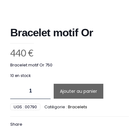
Bracelet motif Or
440
€
Bracelet motif Or 750
10 en stock
quantité
Ajouter au panier
de
Bracelet
motif
UGS :
00790
Catégorie :
Bracelets
Or
Share