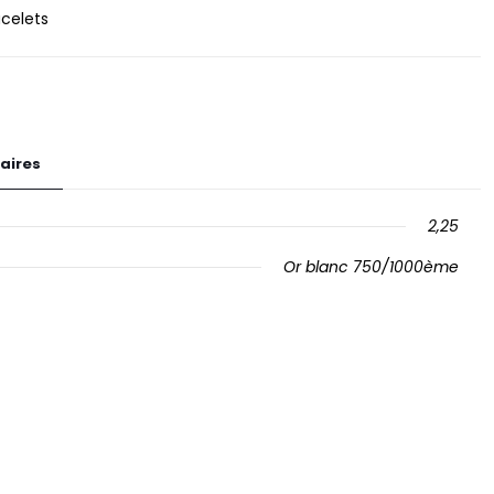
acelets
aires
2,25
Or blanc 750/1000ème