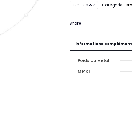
Catégorie :
Br
UGS :
00797
motif
Or
Share
Informations complément
Poids du Métal
Metal