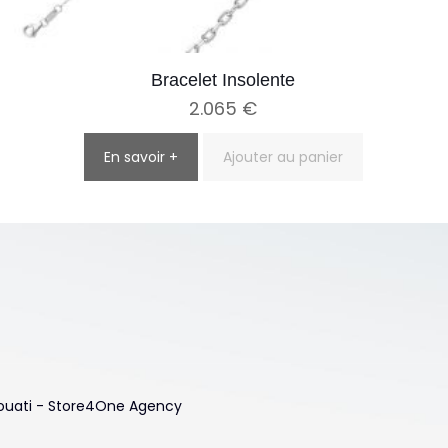
Bracelet Insolente
2.065
€
En savoir +
Ajouter au panier
 Touati - Store4One Agency