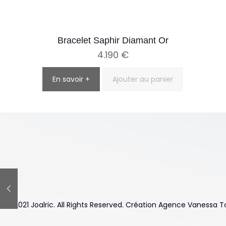
Bracelet Saphir Diamant Or
4.190
€
En savoir +
Ajouter au panier
© 2021 Joalric. All Rights Reserved. Création Agence Vanessa