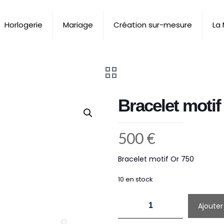
Horlogerie
Mariage
Création sur-mesure
La
Bracelet motif
500
€
Bracelet motif Or 750
10 en stock
quantité
Ajouter
de
Bracelet