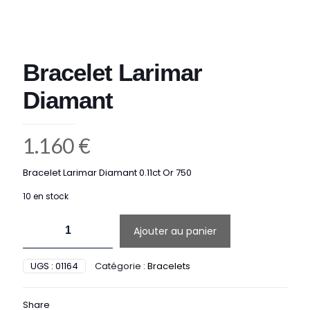
Bracelet Larimar
Diamant
1.160
€
Bracelet Larimar Diamant 0.11ct Or 750
10 en stock
quantité
Ajouter au panier
de
Bracelet
Larimar
UGS :
01164
Catégorie :
Bracelets
Diamant
Share