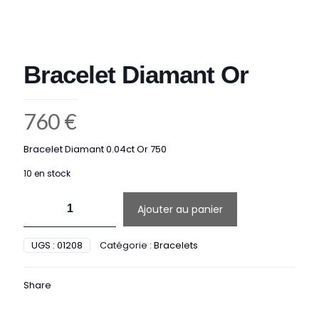
Bracelet Diamant Or
760
€
Bracelet Diamant 0.04ct Or 750
10 en stock
quantité
Ajouter au panier
de
Bracelet
Diamant
UGS :
01208
Catégorie :
Bracelets
Or
Share