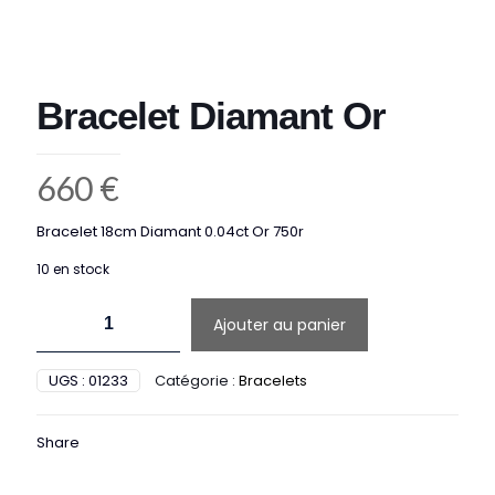
Bracelet Diamant Or
660
€
Bracelet 18cm Diamant 0.04ct Or 750r
10 en stock
quantité
Ajouter au panier
de
Bracelet
Diamant
UGS :
01233
Catégorie :
Bracelets
Or
Share