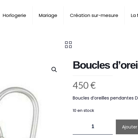
Horlogerie
Mariage
Création sur-mesure
La
Boucles d’ore
450
€
Boucles d’oreilles pendantes 
10 en stock
quantité
Ajouter
de
Boucles