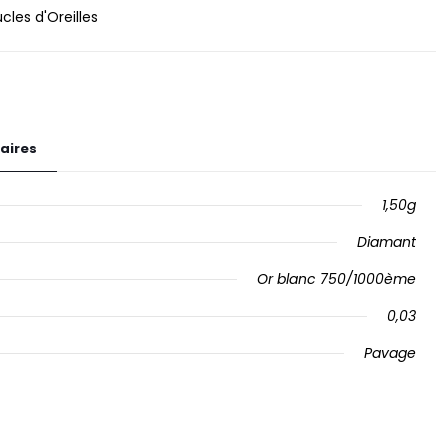
cles d'Oreilles
aires
1,50g
Diamant
Or blanc 750/1000ème
0,03
Pavage