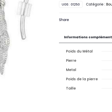
Catégorie :
Bou
UGS :
01250
d'oreilles
pendantes
Diamant
Share
Or
Informations complément
Poids du Métal
Pierre
Metal
Poids de la pierre
Taille