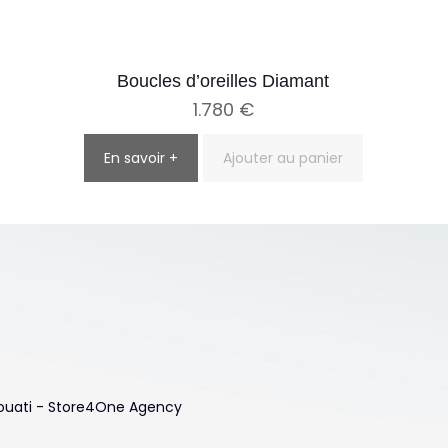
Boucles d’oreilles Diamant
1.780
€
En savoir +
Ajouter au panier
 Touati - Store4One Agency