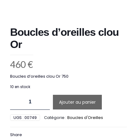
Boucles d’oreilles clou
Or
460
€
Boucles d’oreilles clou Or 750
10 en stock
quantité
Ajouter au panier
de
Boucles
d'oreilles
UGS :
00749
Catégorie :
Boucles d'Oreilles
clou
Or
Share