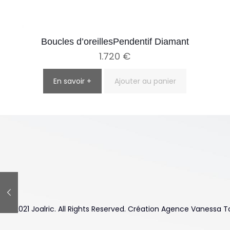
Boucles d’oreillesPendentif Diamant
1.720
€
En savoir +
Ajouter au panier
© 2021 Joalric. All Rights Reserved. Création Agence Vanessa