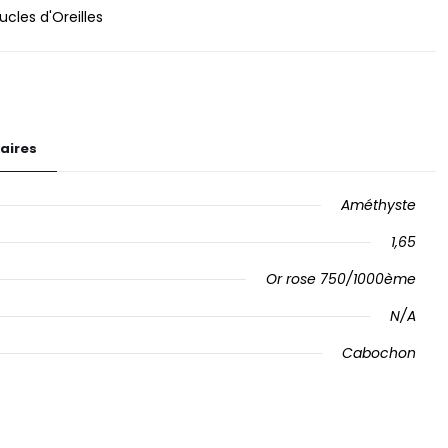
ucles d'Oreilles
aires
Améthyste
1,65
Or rose 750/1000ème
N/A
Cabochon