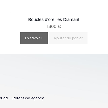
Boucles d’oreilles Diamant
1.800
€
En savoir +
Ajouter au panier
 Touati - Store4One Agency