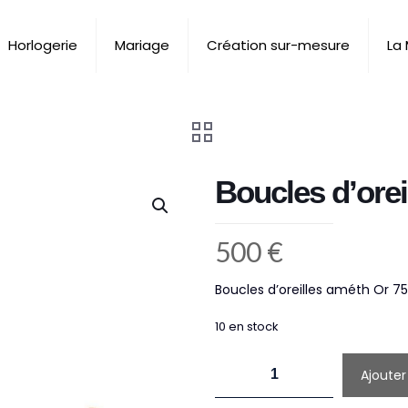
Horlogerie
Mariage
Création sur-mesure
La
Boucles d’orei
500
€
Boucles d’oreilles améth Or 75
10 en stock
quantité
Ajouter
de
Boucles