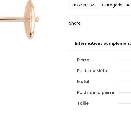
Catégorie :
Bo
UGS :
00534
d'oreilles
améth
Or
Share
Informations complément
Pierre
Poids du Métal
Metal
Poids de la pierre
Taille