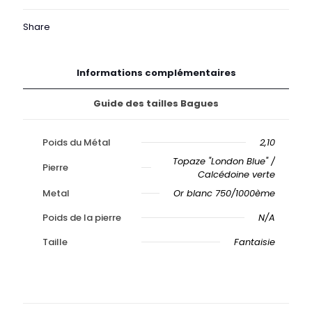
V.
Or
Share
Informations complémentaires
Guide des tailles Bagues
Poids du Métal
2,10
Topaze "London Blue" /
Pierre
Calcédoine verte
Metal
Or blanc 750/1000ème
Poids de la pierre
N/A
Taille
Fantaisie