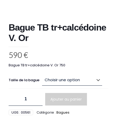
Bague TB tr+calcédoine
V. Or
590
€
Bague TB tr+calcédoine V. Or 750
Taille de la bague
quantité
Ajouter au panier
de
Bague
TB
UGS :
00561
Catégorie :
Bagues
tr+calcédoine