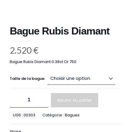
Bague Rubis Diamant
2.520
€
Bague Rubis Diamant 0.38ct Or 750
Taille de la bague
quantité
Ajouter au panier
de
Bague
Rubis
UGS :
00303
Catégorie :
Bagues
Diamant
Share