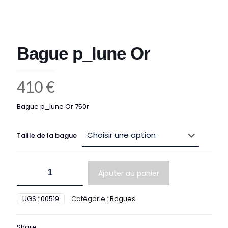
Bague p_lune Or
410
€
Bague p_lune Or 750r
Taille de la bague
quantité
Ajouter au panier
de
Bague
p_lune
UGS :
00519
Catégorie :
Bagues
Or
Share