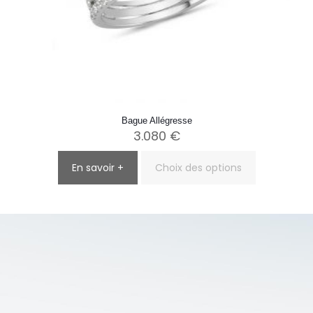
Bague Allégresse
3.080
€
En savoir +
Choix des options
Ce
produit
a
plusieurs
variations.
Les
options
peuvent
être
choisies
sur