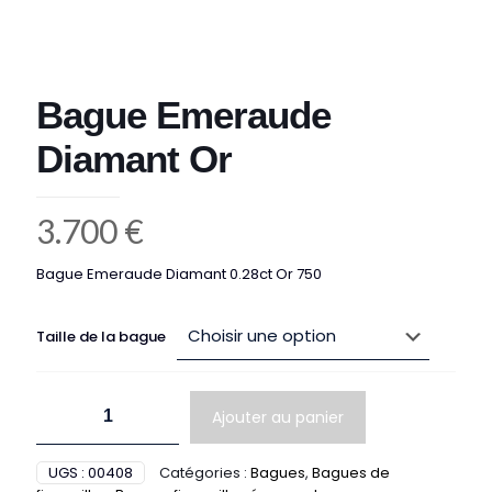
Bague Emeraude
Diamant Or
3.700
€
Bague Emeraude Diamant 0.28ct Or 750
Taille de la bague
quantité
Ajouter au panier
de
Bague
Emeraude
UGS :
00408
Catégories :
Bagues
,
Bagues de
Diamant