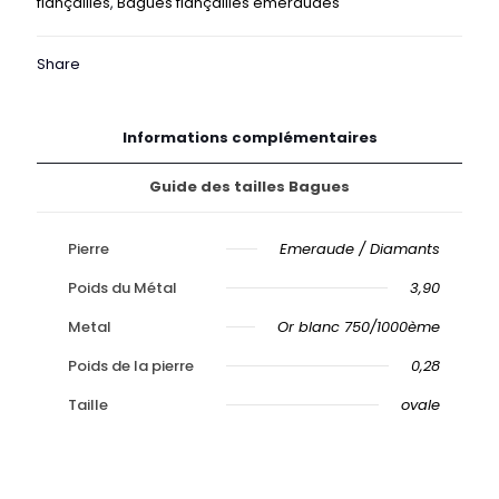
fiançailles
,
Bagues fiançailles émeraudes
Or
Share
Informations complémentaires
Guide des tailles Bagues
Pierre
Emeraude / Diamants
Poids du Métal
3,90
Metal
Or blanc 750/1000ème
Poids de la pierre
0,28
Taille
ovale