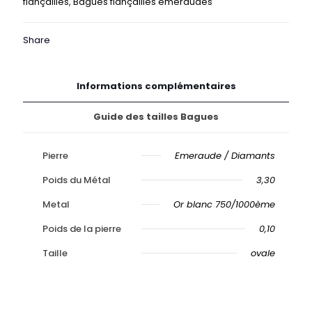
fiançailles
,
Bagues fiançailles émeraudes
Or
Share
Informations complémentaires
Guide des tailles Bagues
Pierre
Emeraude / Diamants
Poids du Métal
3,30
Metal
Or blanc 750/1000ème
Poids de la pierre
0,10
Taille
ovale