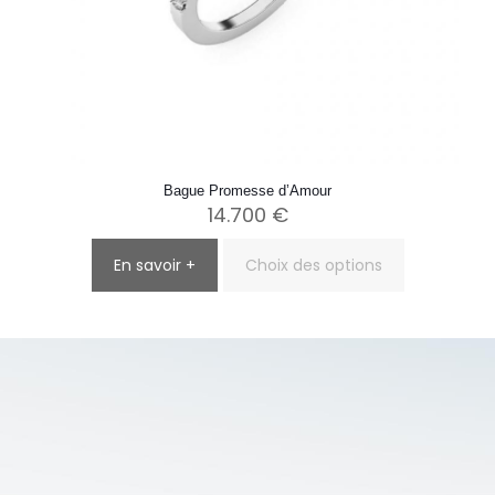
Bague Promesse d’Amour
14.700
€
En savoir +
Choix des options
Ce
produit
a
plusieurs
variations.
Les
options
peuvent
être
choisies
sur