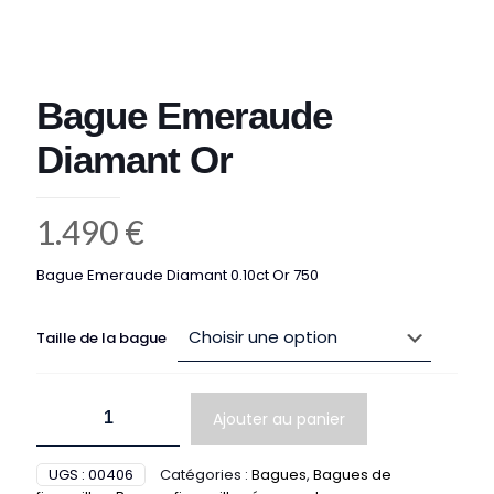
Bague Emeraude
Diamant Or
1.490
€
Bague Emeraude Diamant 0.10ct Or 750
Taille de la bague
quantité
Ajouter au panier
de
Bague
Emeraude
UGS :
00406
Catégories :
Bagues
,
Bagues de
Diamant