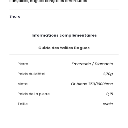
fiançailles
,
Bagues fiançailles émeraudes
Or
Share
Informations complémentaires
Guide des tailles Bagues
Pierre
Emeraude / Diamants
Poids du Métal
2,70g
Metal
Or blanc 750/1000ème
Poids de la pierre
0,18
Taille
ovale