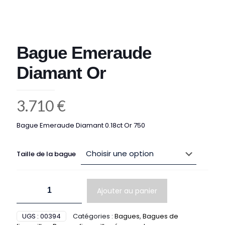
Bague Emeraude
Diamant Or
3.710
€
Bague Emeraude Diamant 0.18ct Or 750
Taille de la bague
quantité
Ajouter au panier
de
Bague
Emeraude
UGS :
00394
Catégories :
Bagues
,
Bagues de
Diamant