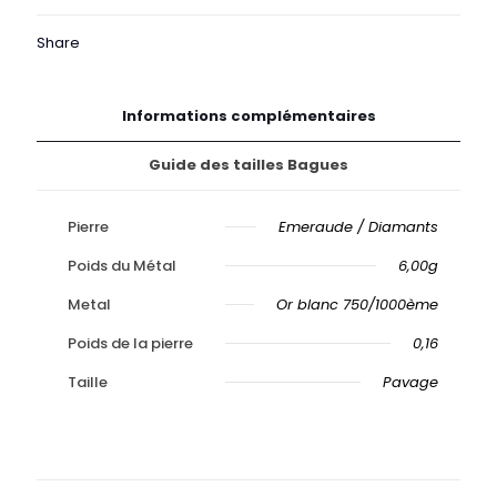
Or
Share
Informations complémentaires
Guide des tailles Bagues
Pierre
Emeraude / Diamants
Poids du Métal
6,00g
Metal
Or blanc 750/1000ème
Poids de la pierre
0,16
Taille
Pavage