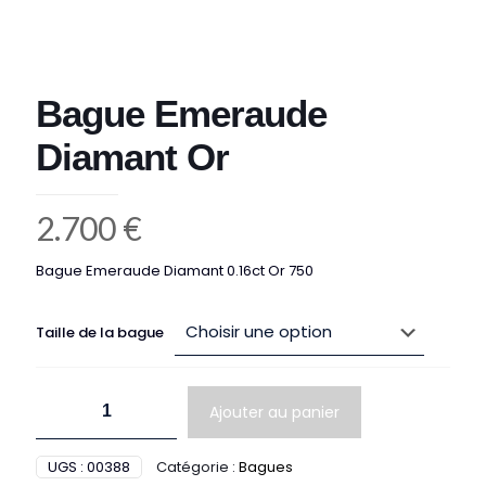
Bague Emeraude
Diamant Or
2.700
€
Bague Emeraude Diamant 0.16ct Or 750
Taille de la bague
quantité
Ajouter au panier
de
Bague
Emeraude
UGS :
00388
Catégorie :
Bagues
Diamant