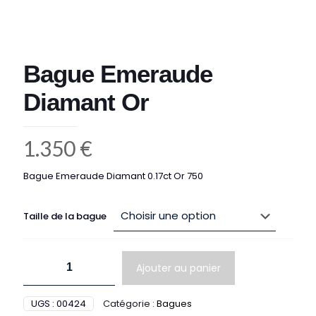
Bague Emeraude
Diamant Or
1.350
€
Bague Emeraude Diamant 0.17ct Or 750
Taille de la bague
quantité
Ajouter au panier
de
Bague
Emeraude
UGS :
00424
Catégorie :
Bagues
Diamant