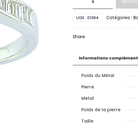
Ajouter
de
Bague
Catégories :
B
UGS :
01384
Diamant
Or
Share
Informations complément
Poids du Métal
Pierre
Metal
Poids de la pierre
Taille