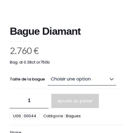
Bague Diamant
2.760
€
Bag. di 0.38ct or750b
Taille de la bague
quantité
Ajouter au panier
de
Bague
Diamant
UGS :
00044
Catégorie :
Bagues
Share