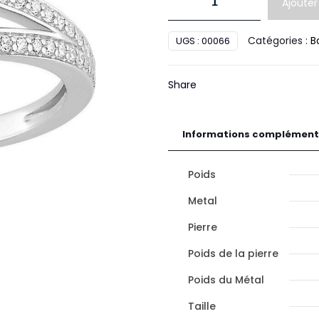
Ajouter
de
Bague
Catégories :
B
UGS :
00066
Diamant
Share
Informations complément
Poids
Metal
Pierre
Poids de la pierre
Poids du Métal
Taille