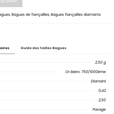
 au panier
agues
,
Bagues de fiançailles
,
Bagues fiançailles diamants
aires
Guide des tailles Bagues
2,50 g
Or blanc 750/1000ème
Diamant
0,42
2,50
Pavage