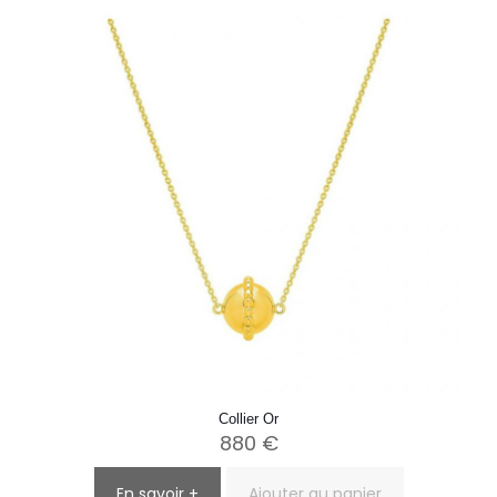
Collier Or
880
€
En savoir +
Ajouter au panier