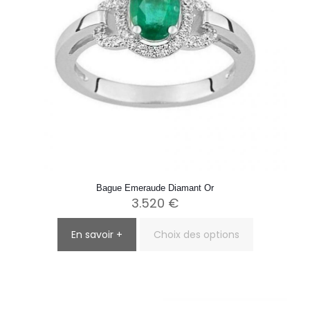
page
du
produit
Bague Emeraude Diamant Or
3.520
€
En savoir +
Choix des options
Ce
produit
a
plusieurs
variations.
Les