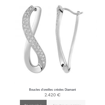
options
peuvent
être
choisies
sur
la
page
du
produit
Boucles d’oreilles créoles Diamant
2.420
€